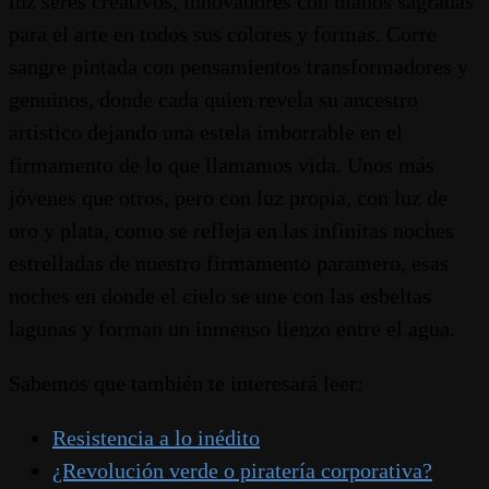
luz seres creativos, innovadores con manos sagradas
para el arte en todos sus colores y formas. Corre
sangre pintada con pensamientos transformadores y
genuinos, donde cada quien revela su ancestro
artístico dejando una estela imborrable en el
firmamento de lo que llamamos vida. Unos más
jóvenes que otros, pero con luz propia, con luz de
oro y plata, como se refleja en las infinitas noches
estrelladas de nuestro firmamento paramero, esas
noches en donde el cielo se une con las esbeltas
lagunas y forman un inmenso lienzo entre el agua.
Sabemos que también te interesará leer:
Resistencia a lo inédito
¿Revolución verde o piratería corporativa?