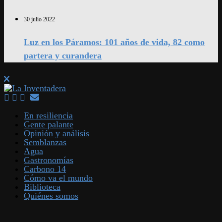
30 julio 2022
Luz en los Páramos: 101 años de vida, 82 como
partera y curandera
En resiliencia
Gente palante
Opinión y análisis
Semblanzas
Agua
Gastronomías
Carbono 14
Cómo va el mundo
Biblioteca
Quiénes somos