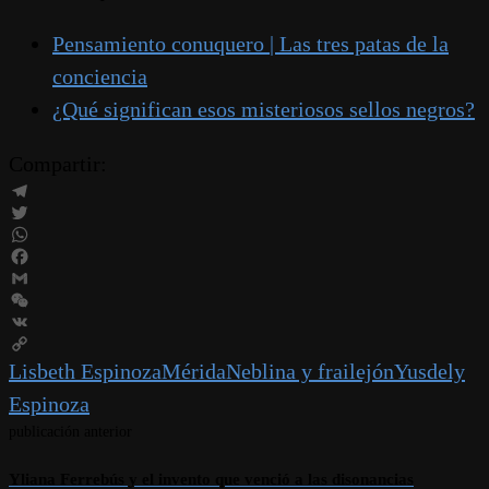
Pensamiento conuquero | Las tres patas de la
conciencia
¿Qué significan esos misteriosos sellos negros?
Compartir:
Telegram
Twitter
WhatsApp
Facebook
Gmail
WeChat
VK
Copy
Lisbeth Espinoza
Mérida
Neblina y frailejón
Yusdely
Link
Espinoza
publicación anterior
Yliana Ferrebús y el invento que venció a las disonancias