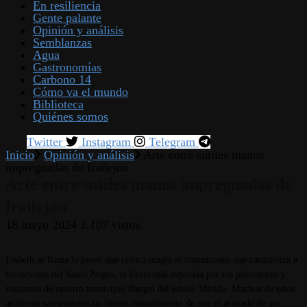
En resiliencia
Gente palante
Opinión y análisis
Semblanzas
Agua
Gastronomías
Carbono 14
Cómo va el mundo
Biblioteca
Quiénes somos
Twitter
Instagram
Telegram
Inicio
Opinión y análisis
Arte entre sutiles manos
impregnadas de frailejón
Arte entre sutiles manos impregnadas de
frailejón
18 mayo 2024
1.107
vistos
Lisbeth se llama la joven que coloca magia al instrumento que caracteriza a
los devotos del Santo Negro, la fiesta más esperada por los pobladores y
visitantes de nuestro municipio Rangel del estado Mérida. Muchos de estos
artilleros sanbeniteros no tienen conocimiento de que el acabado de sus