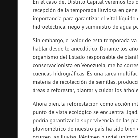
En el caso del Distrito Capital veremos los
recepción de la temporada lluviosa en gener
importancia para garantizar el vital líquido
hidroeléctrica, riego y suministro de agua p
Sin embargo, el valor de esta temporada va m
hablar desde lo anecdótico. Durante los año
organismo del Estado responsable de planifi
conservacionista en Venezuela, me ha corres
cuencas hidrográficas. Es una tarea multifa
materia de recolección de semillas, producci
áreas a reforestar, plantar y cuidar los árbol
Ahora bien, la reforestación como acción i
punto de vista ecológico se encuentra ligada 
podría garantizar la supervivencia de las p
pluviométrico de nuestro país ha sido bien
ocurren las lluvias. Régimen pluvial unimoda