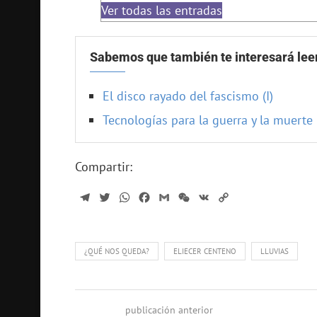
Ver todas las entradas
Sabemos que también te interesará lee
El disco rayado del fascismo (I)
Tecnologías para la guerra y la muerte
Compartir:
Telegram
Twitter
WhatsApp
Facebook
Gmail
WeChat
VK
Copy
Link
¿QUÉ NOS QUEDA?
ELIECER CENTENO
LLUVIAS
publicación anterior