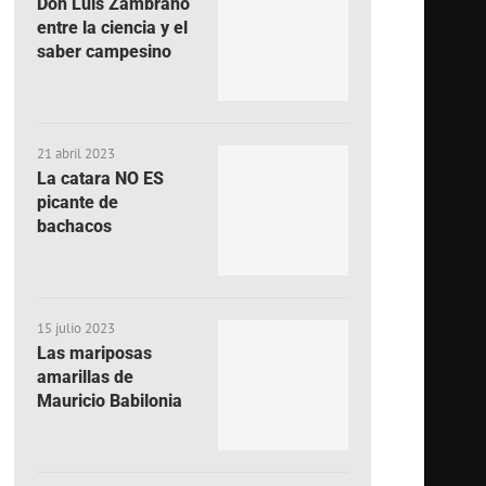
Don Luis Zambrano
entre la ciencia y el
saber campesino
21 abril 2023
La catara NO ES
picante de
bachacos
15 julio 2023
Las mariposas
amarillas de
Mauricio Babilonia