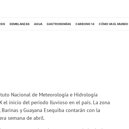
ISIS
SEMBLANZAS
AGUA
GASTRONOMÍAS
CARBONO 14
CÓMO VA EL MUNDO
tituto Nacional de Meteorología e Hidrología
el inicio del periodo lluvioso en el país. La zona
, Barinas y Guayana Esequiba contarán con la
era semana de abril.