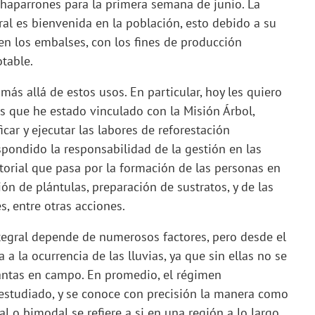
 chaparrones para la primera semana de junio. La
al es bienvenida en la población, esto debido a su
 en los embalses, con los fines de producción
otable.
ás allá de estos usos. En particular, hoy les quiero
s que he estado vinculado con la Misión Árbol,
car y ejecutar las labores de reforestación
pondido la responsabilidad de la gestión en las
ctorial que pasa por la formación de las personas en
ón de plántulas, preparación de sustratos, y de las
es, entre otras acciones.
ntegral depende de numerosos factores, pero desde el
a la ocurrencia de las lluvias, ya que sin ellas no se
lantas en campo. En promedio, el régimen
 estudiado, y se conoce con precisión la manera como
l o bimodal se refiere a si en una región a lo largo