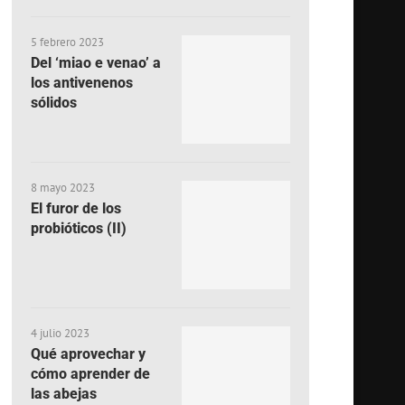
5 febrero 2023
Del ‘miao e venao’ a
los antivenenos
sólidos
8 mayo 2023
El furor de los
probióticos (II)
4 julio 2023
Qué aprovechar y
cómo aprender de
las abejas