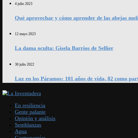
4 julio 2023
Qué aprovechar y cómo aprender de las abejas mel
12 mayo 2023
La dama oculta: Gisela Barrios de Sellier
30 julio 2022
Luz en los Páramos: 101 años de vida, 82 como par
En resiliencia
Gente palante
Opinión y análisis
Semblanzas
Agua
Gastronomías