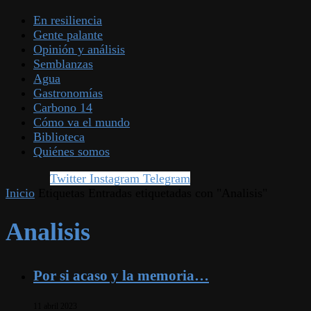
En resiliencia
Gente palante
Opinión y análisis
Semblanzas
Agua
Gastronomías
Carbono 14
Cómo va el mundo
Biblioteca
Quiénes somos
Twitter
Instagram
Telegram
Inicio
Etiquetas
Entradas etiquetadas con "Analisis"
Analisis
Por si acaso y la memoria…
11 abril 2023