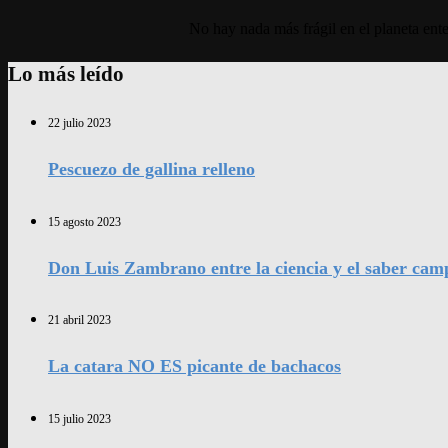
No hay nada más frágil en el planeta ent
Lo más leído
22 julio 2023
Pescuezo de gallina relleno
15 agosto 2023
Don Luis Zambrano entre la ciencia y el saber cam
21 abril 2023
La catara NO ES picante de bachacos
15 julio 2023