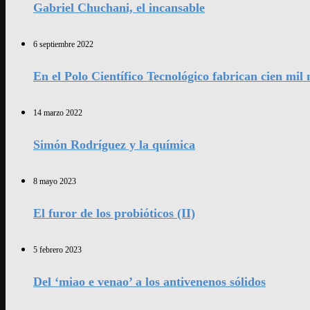
Gabriel Chuchani, el incansable
6 septiembre 2022
En el Polo Científico Tecnológico fabrican cien mi
14 marzo 2022
Simón Rodríguez y la química
8 mayo 2023
El furor de los probióticos (II)
5 febrero 2023
Del ‘miao e venao’ a los antivenenos sólidos