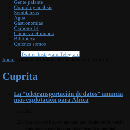
Gente palante
Opinión y análisis
Semblanzas
Agua
Gastronomías
Carbono 14
Cómo va el mundo
Biblioteca
Quiénes somos
Twitter
Instagram
Telegram
Inicio
Etiquetas
Entradas etiquetadas con "Cuprita"
Cuprita
La “teletransportación de datos” anuncia
más explotación para África
30 abril 2023
El año pasado se hizo un anuncio que resulta ser de mucha
importancia para la comunidad científica mundial;