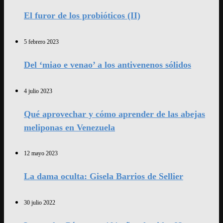
El furor de los probióticos (II)
5 febrero 2023
Del ‘miao e venao’ a los antivenenos sólidos
4 julio 2023
Qué aprovechar y cómo aprender de las abejas
meliponas en Venezuela
12 mayo 2023
La dama oculta: Gisela Barrios de Sellier
30 julio 2022