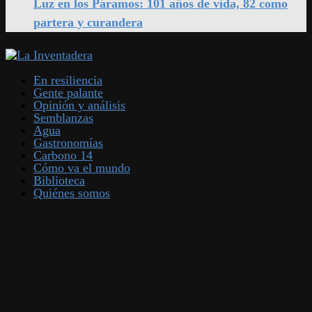
Luz en los Páramos: 101 años de vida, 82 como
partera y curandera
En resiliencia
Gente palante
Opinión y análisis
Semblanzas
Agua
Gastronomías
Carbono 14
Cómo va el mundo
Biblioteca
Quiénes somos