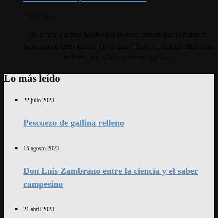
11 abril 2023
No hay nada más frágil en el planeta entero que la memoria
histórica de este pueblo; no es una ofensa, ni mucho menos un
reclamo, no; sólo considero que es…
Lo más leído
22 julio 2023
Pescuezo de gallina relleno
15 agosto 2023
Don Luis Zambrano entre la ciencia y el saber
campesino
21 abril 2023