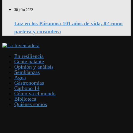
30 julio 2022
Luz en los Páramos: 101 años de vida, 82 como
partera y curandera
En resiliencia
Gente palante
Opinión y análisis
Semblanzas
Agua
Gastronomías
Carbono 14
Cómo va el mundo
Biblioteca
Quiénes somos