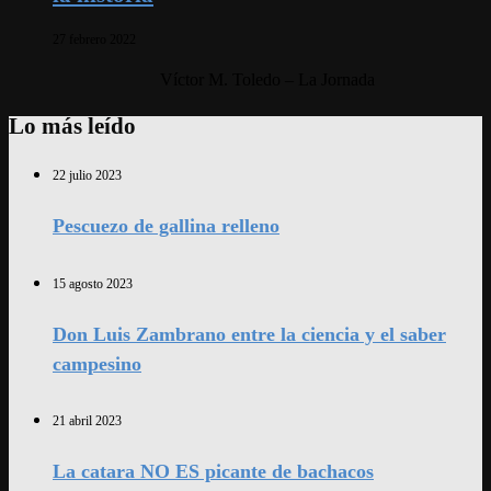
27 febrero 2022
Víctor M. Toledo – La Jornada
Lo más leído
22 julio 2023
Pescuezo de gallina relleno
15 agosto 2023
Don Luis Zambrano entre la ciencia y el saber
campesino
21 abril 2023
La catara NO ES picante de bachacos