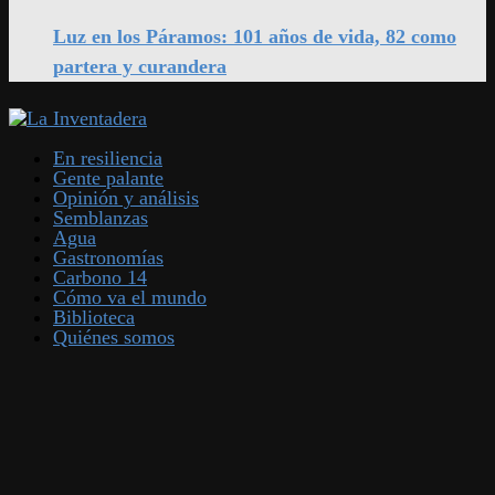
Luz en los Páramos: 101 años de vida, 82 como
partera y curandera
En resiliencia
Gente palante
Opinión y análisis
Semblanzas
Agua
Gastronomías
Carbono 14
Cómo va el mundo
Biblioteca
Quiénes somos