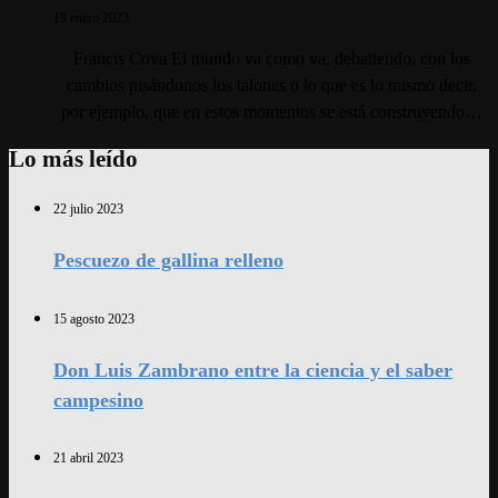
19 enero 2023
Francis Cova El mundo va como va, debatiendo, con los
cambios pisándonos los talones o lo que es lo mismo decir,
por ejemplo, que en estos momentos se está construyendo…
Lo más leído
22 julio 2023
Pescuezo de gallina relleno
15 agosto 2023
Don Luis Zambrano entre la ciencia y el saber
campesino
21 abril 2023