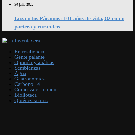
30 julio 2022
Luz en los Páramos: 101 años de vida, 82 como
partera y curandera
En resiliencia
Gente palante
Opinión y análisis
Semblanzas
Agua
Gastronomías
Carbono 14
Cómo va el mundo
Biblioteca
Quiénes somos