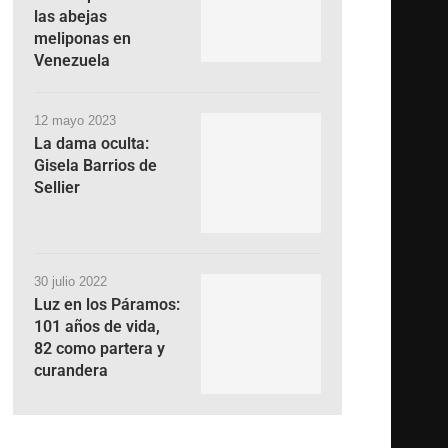
las abejas
meliponas en
Venezuela
12 mayo 2023
La dama oculta:
Gisela Barrios de
Sellier
30 julio 2022
Luz en los Páramos:
101 años de vida,
82 como partera y
curandera