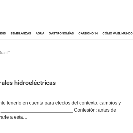
ISIS
SEMBLANZAS
AGUA
GASTRONOMÍAS
CARBONO 14
CÓMO VA EL MUNDO
rasil"
ales hidroeléctricas
nte tenerlo en cuenta para efectos del contexto, cambios y
das ___________________________ Confesión: antes de
rarle a esta…