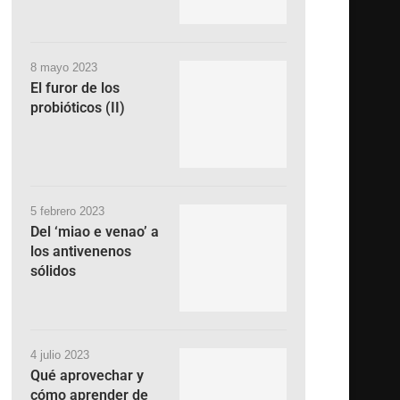
8 mayo 2023
El furor de los
probióticos (II)
5 febrero 2023
Del ‘miao e venao’ a
los antivenenos
sólidos
4 julio 2023
Qué aprovechar y
cómo aprender de