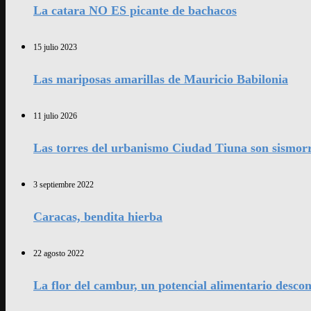
La catara NO ES picante de bachacos
15 julio 2023
Las mariposas amarillas de Mauricio Babilonia
11 julio 2026
Las torres del urbanismo Ciudad Tiuna son sismorr
3 septiembre 2022
Caracas, bendita hierba
22 agosto 2022
La flor del cambur, un potencial alimentario desco