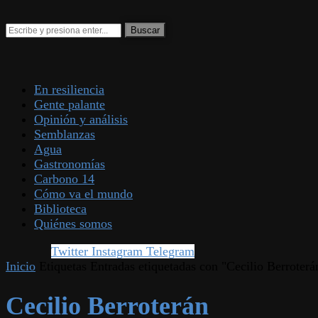
En resiliencia
Gente palante
Opinión y análisis
Semblanzas
Agua
Gastronomías
Carbono 14
Cómo va el mundo
Biblioteca
Quiénes somos
Twitter
Instagram
Telegram
Inicio
Etiquetas
Entradas etiquetadas con "Cecilio Berroterá
Cecilio Berroterán