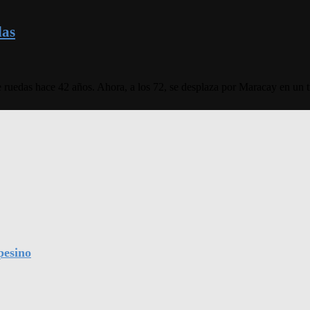
das
de ruedas hace 42 años. Ahora, a los 72, se desplaza por Maracay en un 
pesino