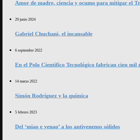
Amor de madre, ciencia y ocumo para mitigar el Tr
29 junio 2024
Gabriel Chuchani, el incansable
6 septiembre 2022
En el Polo Científico Tecnológico fabrican cien mi
14 marzo 2022
Simón Rodríguez y la química
5 febrero 2023
Del ‘miao e venao’ a los antivenenos sólidos