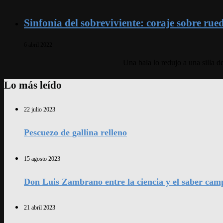
Sinfonía del sobreviviente: coraje sobre rue
6 abril 2022
Una bala lo redujo a una silla 
Lo más leído
22 julio 2023
Pescuezo de gallina relleno
15 agosto 2023
Don Luis Zambrano entre la ciencia y el saber cam
21 abril 2023