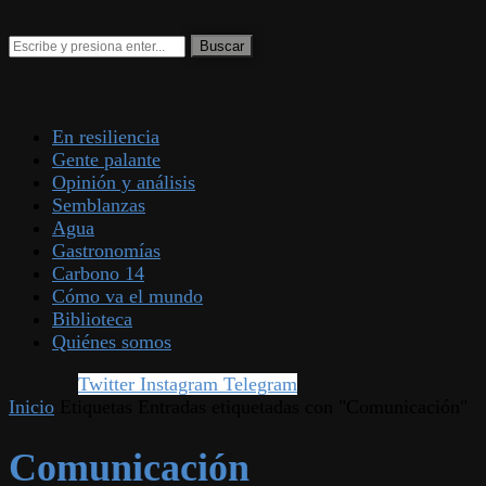
En resiliencia
Gente palante
Opinión y análisis
Semblanzas
Agua
Gastronomías
Carbono 14
Cómo va el mundo
Biblioteca
Quiénes somos
Twitter
Instagram
Telegram
Inicio
Etiquetas
Entradas etiquetadas con "Comunicación"
Comunicación