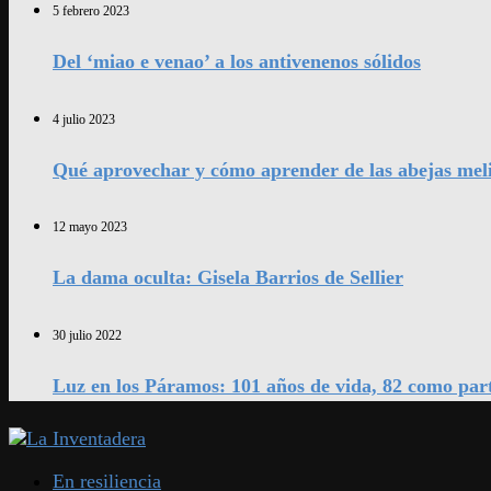
5 febrero 2023
Del ‘miao e venao’ a los antivenenos sólidos
4 julio 2023
Qué aprovechar y cómo aprender de las abejas mel
12 mayo 2023
La dama oculta: Gisela Barrios de Sellier
30 julio 2022
Luz en los Páramos: 101 años de vida, 82 como par
En resiliencia