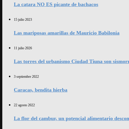
La catara NO ES picante de bachacos
15 julio 2023
Las mariposas amarillas de Mauricio Babilonia
11 julio 2026
Las torres del urbanismo Ciudad Tiuna son sismorr
3 septiembre 2022
Caracas, bendita hierba
22 agosto 2022
La flor del cambur, un potencial alimentario desco