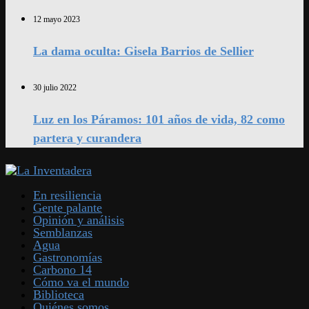
12 mayo 2023
La dama oculta: Gisela Barrios de Sellier
30 julio 2022
Luz en los Páramos: 101 años de vida, 82 como
partera y curandera
En resiliencia
Gente palante
Opinión y análisis
Semblanzas
Agua
Gastronomías
Carbono 14
Cómo va el mundo
Biblioteca
Quiénes somos