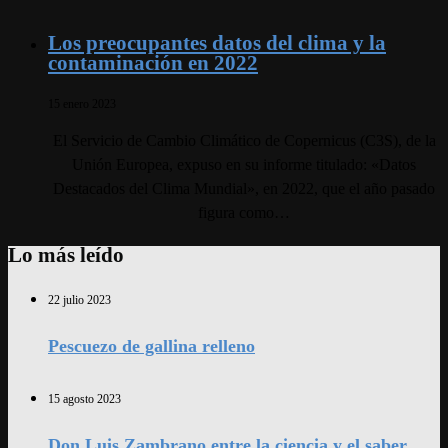
Los preocupantes datos del clima y la
contaminación en 2022
15 enero 2023
El Servicio de Cambio Climático de Copernicus (C3S), de la
Unión Europea, expuso en su informe titulado: «Datos
Destacados del Clima Mundial», en 2022, que el año pasado
figura como…
Lo más leído
22 julio 2023
Pescuezo de gallina relleno
15 agosto 2023
Don Luis Zambrano entre la ciencia y el saber