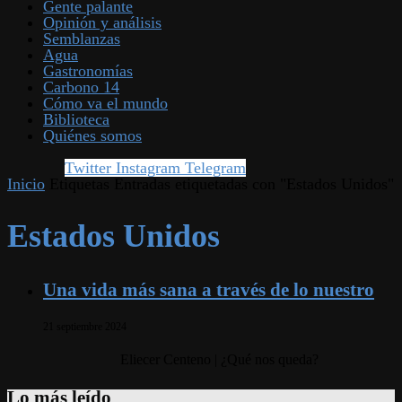
Gente palante
Opinión y análisis
Semblanzas
Agua
Gastronomías
Carbono 14
Cómo va el mundo
Biblioteca
Quiénes somos
Twitter
Instagram
Telegram
Inicio
Etiquetas
Entradas etiquetadas con "Estados Unidos"
Estados Unidos
Una vida más sana a través de lo nuestro
21 septiembre 2024
Eliecer Centeno | ¿Qué nos queda?
Lo más leído