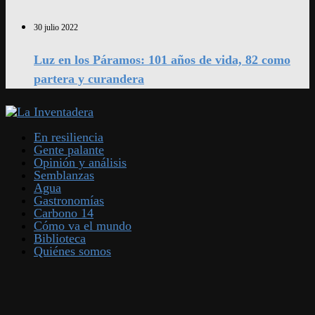
30 julio 2022
Luz en los Páramos: 101 años de vida, 82 como
partera y curandera
En resiliencia
Gente palante
Opinión y análisis
Semblanzas
Agua
Gastronomías
Carbono 14
Cómo va el mundo
Biblioteca
Quiénes somos