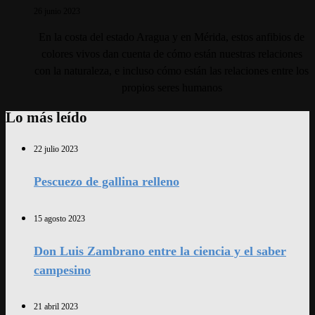
26 junio 2023
En la costa del estado Aragua y en Mérida, estos anfibios de
colores vivos dan cuenta de cómo están nuestras relaciones
con la naturaleza, e incluso cómo están las relaciones entre los
propios seres humanos
Lo más leído
22 julio 2023
Pescuezo de gallina relleno
15 agosto 2023
Don Luis Zambrano entre la ciencia y el saber
campesino
21 abril 2023