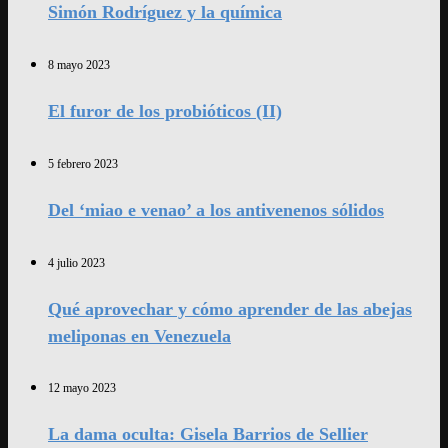
Simón Rodríguez y la química
8 mayo 2023
El furor de los probióticos (II)
5 febrero 2023
Del ‘miao e venao’ a los antivenenos sólidos
4 julio 2023
Qué aprovechar y cómo aprender de las abejas
meliponas en Venezuela
12 mayo 2023
La dama oculta: Gisela Barrios de Sellier