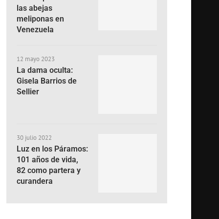
las abejas
meliponas en
Venezuela
12 mayo 2023
La dama oculta:
Gisela Barrios de
Sellier
30 julio 2022
Luz en los Páramos:
101 años de vida,
82 como partera y
curandera