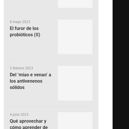
8 mayo 2023
El furor de los
probióticos (II)
5 febrero 2023
Del ‘miao e venao’ a
los antivenenos
sólidos
4 julio 2023
Qué aprovechar y
cómo aprender de