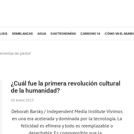
LISIS
SEMBLANZAS
AGUA
GASTRONOMÍAS
CARBONO 14
CÓMO VA EL MUND
amientas de piedra"
¿Cuál fue la primera revolución cultural
de la humanidad?
20 enero 2023
Deborah Barsky / Independent Media Institute Vivimos
en una era acelerada y dominada por la tecnología. La
felicidad es efímera y todo es reemplazable o
desechable. Es comprensible que la…