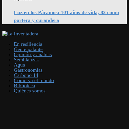
Luz en los Páramos: 101 años de vida, 82 como
partera y curandera
En resiliencia
Gente palante
Opinión y análisis
Semblanzas
Agua
Gastronomías
Carbono 14
Cómo va el mundo
Biblioteca
Quiénes somos