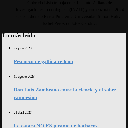
Gabriela Lista trabaja en el Instituto Zuliano de
Investigaciones Tecnológicas (INZIT) y comenzará en 2024
sus estudios de Física Pura en la Universidad Simón Bolívar
Isabel Perozo / Fotos Candi…
Lo más leído
22 julio 2023
Pescuezo de gallina relleno
15 agosto 2023
Don Luis Zambrano entre la ciencia y el saber
campesino
21 abril 2023
La catara NO ES picante de bachacos