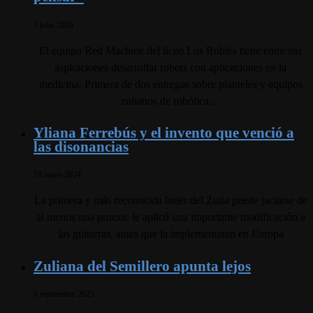
1 julio 2024
El equipo Red Machine del liceo Los Robles tiene entre sus
aspiraciones desarrollar robots con aplicaciones en la
medicina. Primera de dos entregas sobre planteles y equipos
zulianos de robótica…
Yliana Ferrebús y el invento que venció a
las disonancias
18 mayo 2024
La primera y más reconocida lutier del Zulia puede jactarse de
al menos una proeza: le aplicó una importante modificación a
las guitarras, antes que la implementaran en Europa
Zuliana del Semillero apunta lejos
6 septiembre 2023