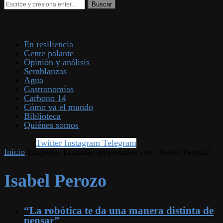
En resiliencia
Gente palante
Opinión y análisis
Semblanzas
Agua
Gastronomías
Carbono 14
Cómo va el mundo
Biblioteca
Quiénes somos
Twitter
Instagram
Telegram
Inicio
Etiquetas
Entradas etiquetadas con "Isabel Perozo"
Isabel Perozo
“La robótica te da una manera distinta de
pensar”