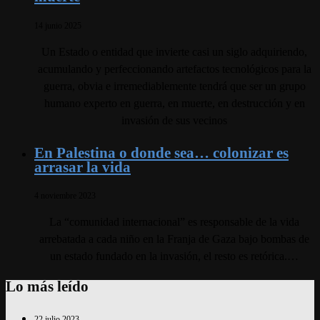
14 junio 2025
Un Estado o entidad que invierte casi un siglo adquiriendo,
acumulando y perfeccionando artefactos tecnológicos para la
guerra, obvia e irremediablemente tendrá que ser un grupo
humano experto en guerra, en muerte, en destrucción y en
invasión de sus vecinos
En Palestina o donde sea… colonizar es
arrasar la vida
4 noviembre 2023
La “comunidad internacional” es responsable de la vida
arrebatada a cada niño en la Franja de Gaza bajo bombas de
un estado fundado en la invasión, el resto es retórica.…
Lo más leído
22 julio 2023