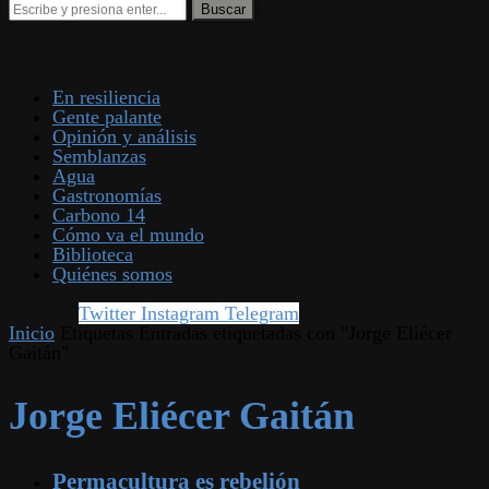
En resiliencia
Gente palante
Opinión y análisis
Semblanzas
Agua
Gastronomías
Carbono 14
Cómo va el mundo
Biblioteca
Quiénes somos
Twitter
Instagram
Telegram
Inicio
Etiquetas
Entradas etiquetadas con "Jorge Eliécer
Gaitán"
Jorge Eliécer Gaitán
Permacultura es rebelión