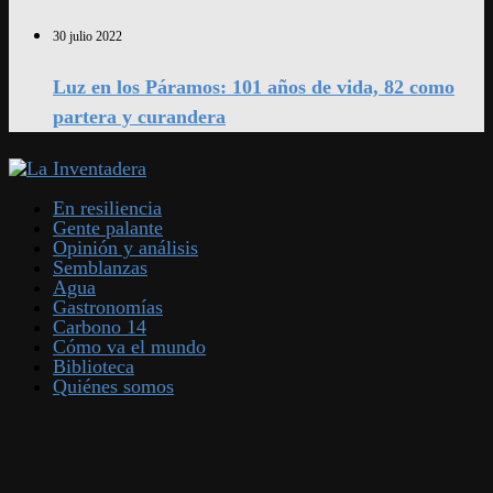
30 julio 2022
Luz en los Páramos: 101 años de vida, 82 como
partera y curandera
En resiliencia
Gente palante
Opinión y análisis
Semblanzas
Agua
Gastronomías
Carbono 14
Cómo va el mundo
Biblioteca
Quiénes somos