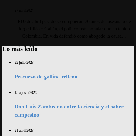
27 abril 2024
El 9 de abril pasado se cumplieron 76 años del asesinato de
Jorge Eliécer Gaitán, el político más popular que ha tenido
Colombia. En vida defendió como abogado la causa…
Lo más leído
22 julio 2023
Pescuezo de gallina relleno
15 agosto 2023
Don Luis Zambrano entre la ciencia y el saber
campesino
21 abril 2023