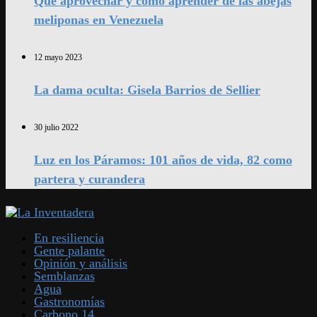
Qué aprovechar y cómo aprender de las abejas
meliponas en Venezuela
12 mayo 2023
La dama oculta: Gisela Barrios de Sellier
30 julio 2022
Luz en los Páramos: 101 años de vida, 82 como
partera y curandera
En resiliencia
Gente palante
Opinión y análisis
Semblanzas
Agua
Gastronomías
Carbono 14