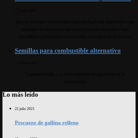
27 junio 2026
Dos tecnólogos venezolanos han diseñado un dispositivo que
optimiza la comunicación entre personas atrapadas bajo
escombros y familiares o rescatistas ubicados en el entorno
Semillas para combustible alternativo
27 febrero 2022
Comunicamos, y a veces también le aportamos a la
innovación
Lo más leído
22 julio 2023
Pescuezo de gallina relleno