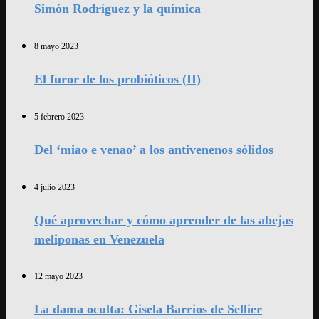
Simón Rodríguez y la química
8 mayo 2023
El furor de los probióticos (II)
5 febrero 2023
Del ‘miao e venao’ a los antivenenos sólidos
4 julio 2023
Qué aprovechar y cómo aprender de las abejas
meliponas en Venezuela
12 mayo 2023
La dama oculta: Gisela Barrios de Sellier