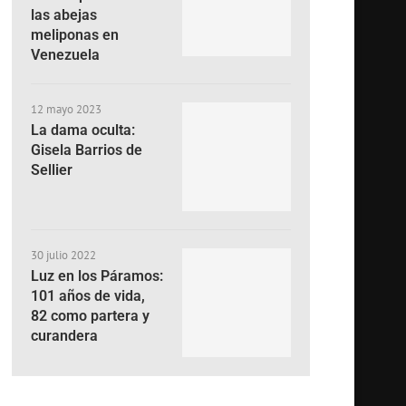
las abejas
meliponas en
Venezuela
12 mayo 2023
La dama oculta:
Gisela Barrios de
Sellier
30 julio 2022
Luz en los Páramos:
101 años de vida,
82 como partera y
curandera