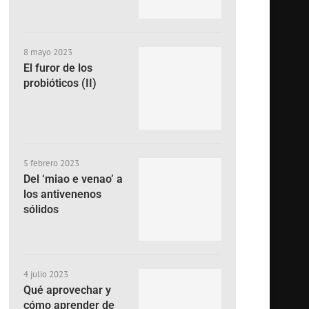
8 mayo 2023
El furor de los
probióticos (II)
5 febrero 2023
Del ‘miao e venao’ a
los antivenenos
sólidos
4 julio 2023
Qué aprovechar y
cómo aprender de