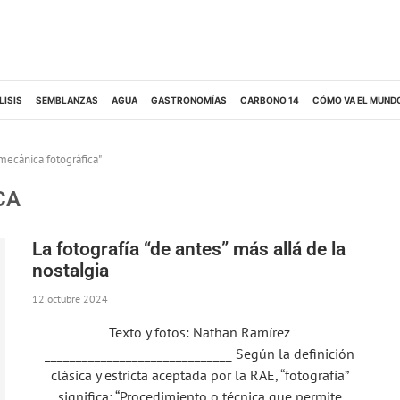
LISIS
SEMBLANZAS
AGUA
GASTRONOMÍAS
CARBONO 14
CÓMO VA EL MUND
mecánica fotográfica"
CA
La fotografía “de antes” más allá de la
nostalgia
12 octubre 2024
Texto y fotos: Nathan Ramírez
______________________________ Según la definición
clásica y estricta aceptada por la RAE, “fotografía”
significa: “Procedimiento o técnica que permite