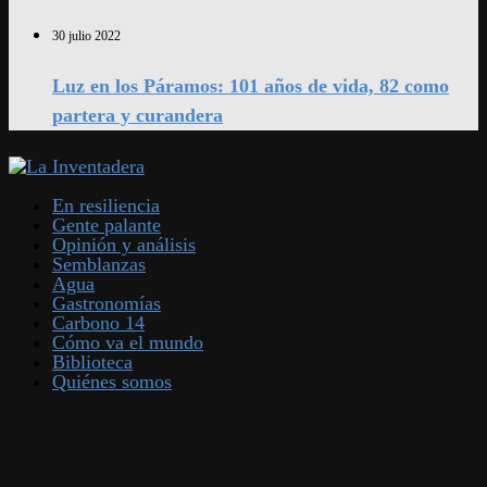
30 julio 2022
Luz en los Páramos: 101 años de vida, 82 como
partera y curandera
En resiliencia
Gente palante
Opinión y análisis
Semblanzas
Agua
Gastronomías
Carbono 14
Cómo va el mundo
Biblioteca
Quiénes somos