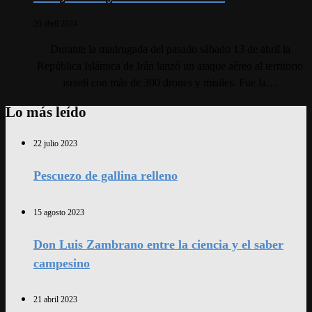
20 abril 2024
Durante la madrugada del pasado sábado 13 de abril la
República Islámica de Irán lanzó un ataque aéreo al territorio
israelí con más de 300 drones y misiles. Fue la…
Lo más leído
22 julio 2023
Pescuezo de gallina relleno
15 agosto 2023
Don Luis Zambrano entre la ciencia y el saber
campesino
21 abril 2023