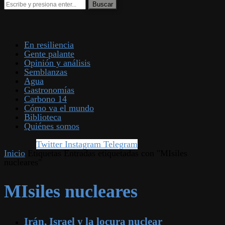
En resiliencia
Gente palante
Opinión y análisis
Semblanzas
Agua
Gastronomías
Carbono 14
Cómo va el mundo
Biblioteca
Quiénes somos
Twitter
Instagram
Telegram
Inicio
Etiquetas
Entradas etiquetadas con "MIsiles
nucleares"
MIsiles nucleares
Irán, Israel y la locura nuclear