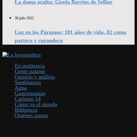
La dama oculta: Gisela Barrios de Sellier
30 julio 2022
Luz en los Páramos: 101 años de vida, 82 como
partera y curandera
En resiliencia
Gente palante
Opinión y análisis
Semblanzas
Agua
Gastronomías
Carbono 14
Cómo va el mundo
Biblioteca
Quiénes somos