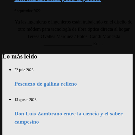
6 septiembre 2022
Ya las ingenieras e ingenieros están trabajando en el diseño de
otro módem para tecnología de fibra óptica directa al hogar
Teresa Ovalles Márquez / Fotos: Candi Moncada
____________________ En…
Lo más leído
22 julio 2023
Pescuezo de gallina relleno
15 agosto 2023
Don Luis Zambrano entre la ciencia y el saber
campesino