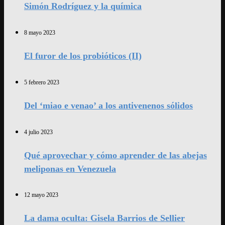
Simón Rodríguez y la química
8 mayo 2023
El furor de los probióticos (II)
5 febrero 2023
Del ‘miao e venao’ a los antivenenos sólidos
4 julio 2023
Qué aprovechar y cómo aprender de las abejas
meliponas en Venezuela
12 mayo 2023
La dama oculta: Gisela Barrios de Sellier