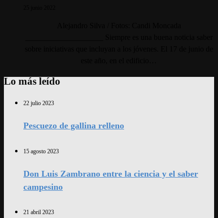
25 junio 2022
Alejandro Silva / Fotos: Candi Moncada
____________________ Siempre es una buena noticia saber
sobre iniciativas que incluyan a los jóvenes. El 17 de junio de
este año, en el edificio…
Lo más leído
22 julio 2023
Pescuezo de gallina relleno
15 agosto 2023
Don Luis Zambrano entre la ciencia y el saber
campesino
21 abril 2023