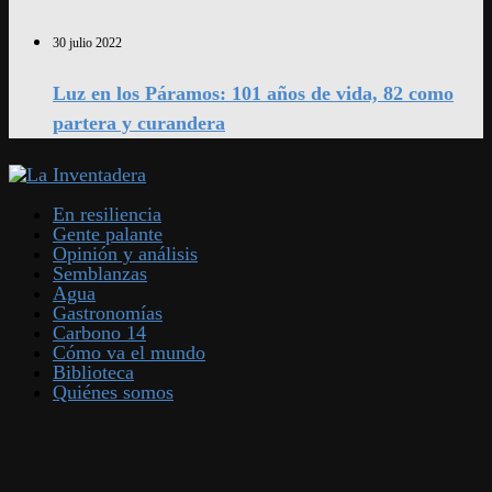
30 julio 2022
Luz en los Páramos: 101 años de vida, 82 como
partera y curandera
En resiliencia
Gente palante
Opinión y análisis
Semblanzas
Agua
Gastronomías
Carbono 14
Cómo va el mundo
Biblioteca
Quiénes somos