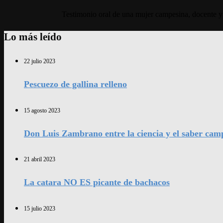
Testimonio oral de una mujer campesina, docente y 
Lo más leído
22 julio 2023
Pescuezo de gallina relleno
15 agosto 2023
Don Luis Zambrano entre la ciencia y el saber cam
21 abril 2023
La catara NO ES picante de bachacos
15 julio 2023