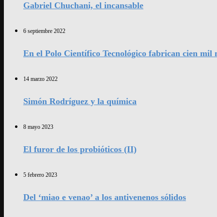
Gabriel Chuchani, el incansable
6 septiembre 2022
En el Polo Científico Tecnológico fabrican cien mi
14 marzo 2022
Simón Rodríguez y la química
8 mayo 2023
El furor de los probióticos (II)
5 febrero 2023
Del ‘miao e venao’ a los antivenenos sólidos