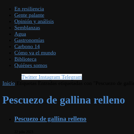
En resiliencia
Gente palante
Opinión y análisis
Semblanzas
Agua
Gastronomías
Carbono 14
Cómo va el mundo
Biblioteca
Quiénes somos
Twitter
Instagram
Telegram
Inicio
Etiquetas
Entradas etiquetadas con "Pescuezo de galli
Pescuezo de gallina relleno
Pescuezo de gallina relleno
22 julio 2023