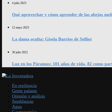
4 julio 2023
Qué aprovechar y cómo aprender de las abejas mel
12 mayo 2023
La dama oculta: Gisela Barrios de Sellier
30 julio 2022
Luz en los Páramos: 101 años de vida, 82 como par
En resiliencia
Gente palante
Opinión y análisis
Semblanzas
Agua
Gastronomías