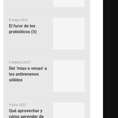
8 mayo 2023
El furor de los
probióticos (II)
5 febrero 2023
Del ‘miao e venao’ a
los antivenenos
sólidos
4 julio 2023
Qué aprovechar y
cómo aprender de