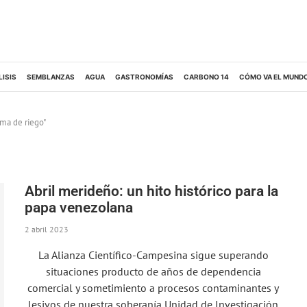
LISIS
SEMBLANZAS
AGUA
GASTRONOMÍAS
CARBONO 14
CÓMO VA EL MUND
ema de riego"
Abril merideño: un hito histórico para la
papa venezolana
2 abril 2023
La Alianza Científico-Campesina sigue superando
situaciones producto de años de dependencia
comercial y sometimiento a procesos contaminantes y
lesivos de nuestra soberanía Unidad de Investigación