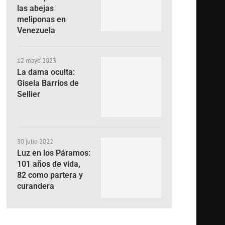
las abejas
meliponas en
Venezuela
12 mayo 2023
La dama oculta:
Gisela Barrios de
Sellier
30 julio 2022
Luz en los Páramos:
101 años de vida,
82 como partera y
curandera