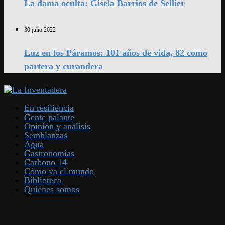
La dama oculta: Gisela Barrios de Sellier
30 julio 2022
Luz en los Páramos: 101 años de vida, 82 como
partera y curandera
En resiliencia
Gente palante
Opinión y análisis
Semblanzas
Agua
Gastronomías
Carbono 14
Cómo va el mundo
Biblioteca
Quiénes somos