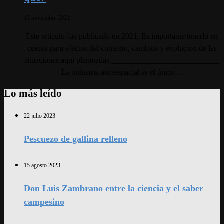
13 noviembre 2021
Este artículo fue publicado en 2021. Es importante tenerlo en
cuenta para efectos del contexto, cambios y evolución de las
situaciones aquí planteadas ___________________________
La industria aeroespacial es el único…
Lo más leído
22 julio 2023
Pescuezo de gallina relleno
15 agosto 2023
Don Luis Zambrano entre la ciencia y el saber
campesino