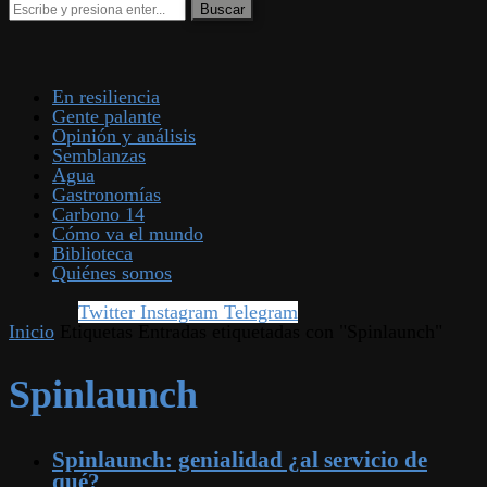
En resiliencia
Gente palante
Opinión y análisis
Semblanzas
Agua
Gastronomías
Carbono 14
Cómo va el mundo
Biblioteca
Quiénes somos
Twitter
Instagram
Telegram
Inicio
Etiquetas
Entradas etiquetadas con "Spinlaunch"
Spinlaunch
Spinlaunch: genialidad ¿al servicio de
qué?