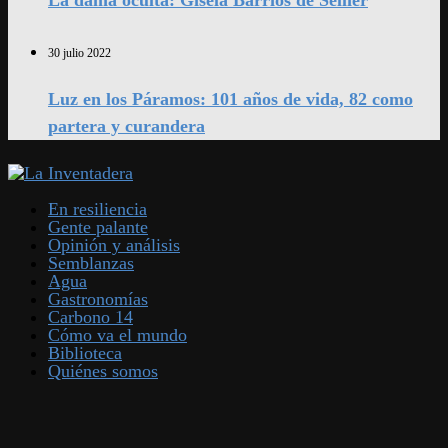
La dama oculta: Gisela Barrios de Sellier
30 julio 2022
Luz en los Páramos: 101 años de vida, 82 como
partera y curandera
En resiliencia
Gente palante
Opinión y análisis
Semblanzas
Agua
Gastronomías
Carbono 14
Cómo va el mundo
Biblioteca
Quiénes somos