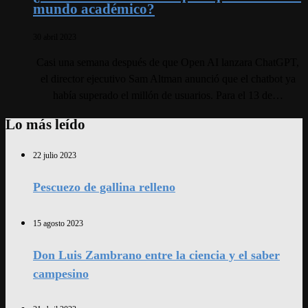
mundo académico?
30 abril 2023
Casi una semana después de que Open AI lanzara ChatGPT,
el director ejecutivo Sam Altman anunció que el chatbot ya
había superado el millón de usuarios. Para el 13 de…
Lo más leído
22 julio 2023
Pescuezo de gallina relleno
15 agosto 2023
Don Luis Zambrano entre la ciencia y el saber
campesino