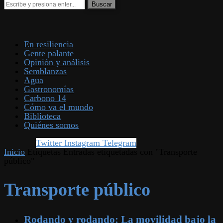
En resiliencia
Gente palante
Opinión y análisis
Semblanzas
Agua
Gastronomías
Carbono 14
Cómo va el mundo
Biblioteca
Quiénes somos
Twitter
Instagram
Telegram
Inicio
Etiquetas
Entradas etiquetadas con "Transporte
público"
Transporte público
Rodando y rodando: La movilidad bajo la