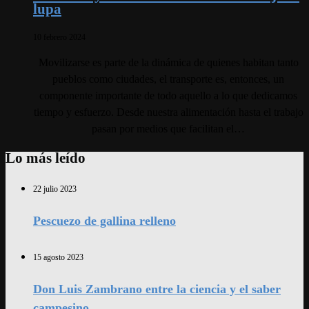
lupa
10 febrero 2024
Movilizarse es parte de la dinámica de quienes habitan tanto
pueblos como ciudades, el transporte es, entonces, un
componente importante de todo aquello a lo que dedicamos
tiempo y esfuerzo. Desde nuestra alimentación hasta el trabajo
pasan por medios que facilitan el…
Lo más leído
22 julio 2023
Pescuezo de gallina relleno
15 agosto 2023
Don Luis Zambrano entre la ciencia y el saber
campesino