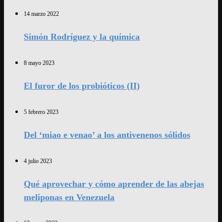
14 marzo 2022
Simón Rodríguez y la química
8 mayo 2023
El furor de los probióticos (II)
5 febrero 2023
Del ‘miao e venao’ a los antivenenos sólidos
4 julio 2023
Qué aprovechar y cómo aprender de las abejas
meliponas en Venezuela