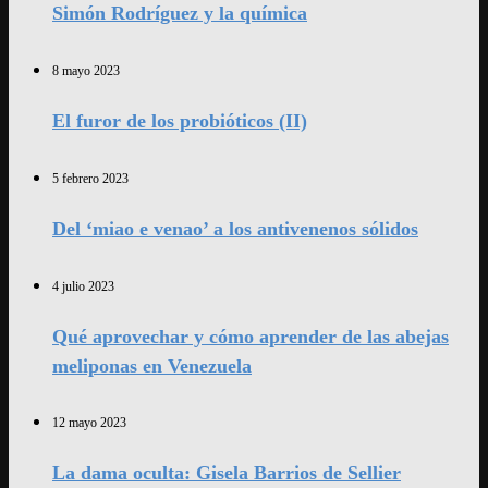
Simón Rodríguez y la química
8 mayo 2023
El furor de los probióticos (II)
5 febrero 2023
Del ‘miao e venao’ a los antivenenos sólidos
4 julio 2023
Qué aprovechar y cómo aprender de las abejas
meliponas en Venezuela
12 mayo 2023
La dama oculta: Gisela Barrios de Sellier