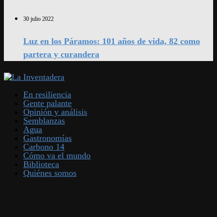
30 julio 2022
Luz en los Páramos: 101 años de vida, 82 como
partera y curandera
En resiliencia
Gente palante
Opinión y análisis
Semblanzas
Agua
Gastronomías
Carbono 14
Cómo va el mundo
Biblioteca
Quiénes somos