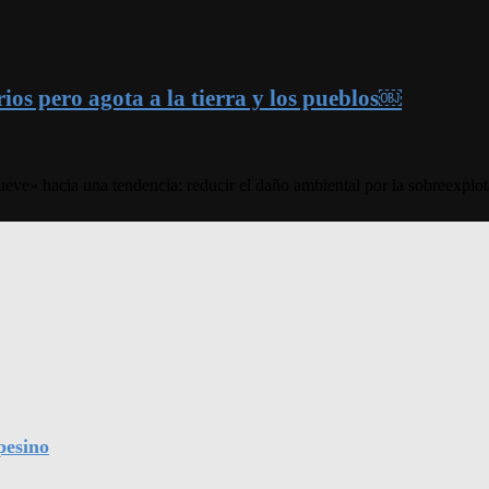
arios pero agota a la tierra y los pueblos￼
eve» hacia una tendencia: reducir el daño ambiental por la sobreexplota
pesino