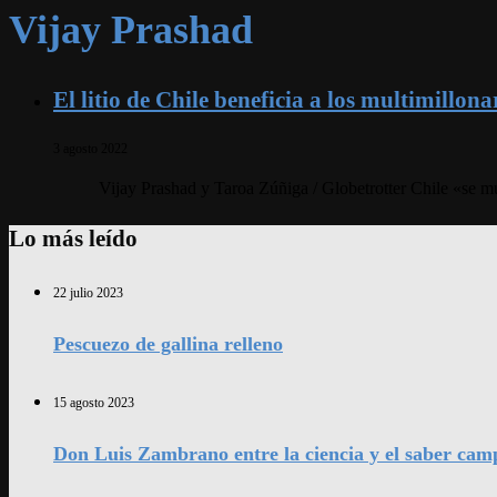
Vijay Prashad
El litio de Chile beneficia a los multimillon
3 agosto 2022
Vijay Prashad y Taroa Zúñiga / Globetrotter Chile «se mu
Lo más leído
22 julio 2023
Pescuezo de gallina relleno
15 agosto 2023
Don Luis Zambrano entre la ciencia y el saber cam