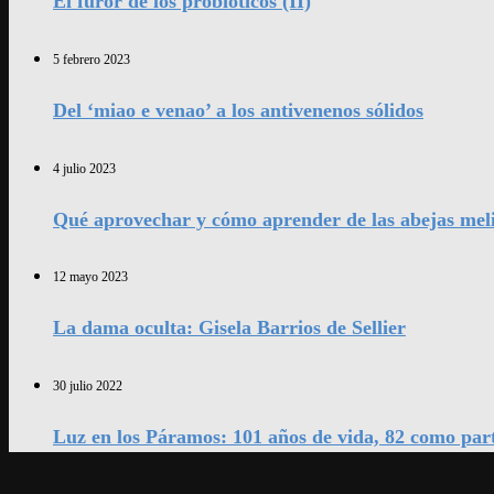
El furor de los probióticos (II)
5 febrero 2023
Del ‘miao e venao’ a los antivenenos sólidos
4 julio 2023
Qué aprovechar y cómo aprender de las abejas mel
12 mayo 2023
La dama oculta: Gisela Barrios de Sellier
30 julio 2022
Luz en los Páramos: 101 años de vida, 82 como par