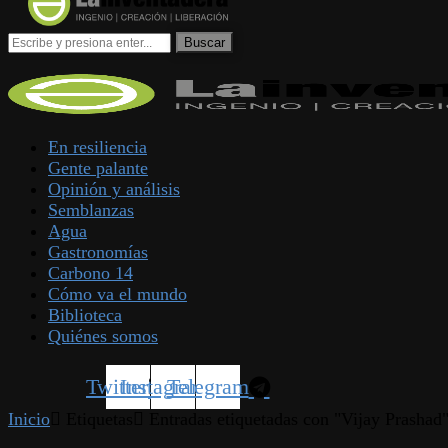
En resiliencia
Gente palante
Opinión y análisis
Semblanzas
Agua
Gastronomías
Carbono 14
Cómo va el mundo
Biblioteca
Quiénes somos
Twitter
Instagram
Telegram
Inicio
Etiquetas
Entradas etiquetadas con "Vijay Prashad