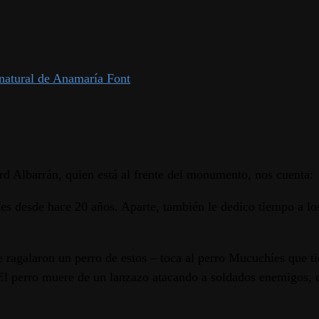
l natural de Anamaría Font
d Albarrán, quien está al frente del monumento, nos cuenta:
s desde hace 20 años. Aparte, también le dedico tiempo a los
 le ragalaron un perro de estos – toca al perro Mucuchíes que
 El perro muere de un lanzazo atacando a soldados enemigos, 