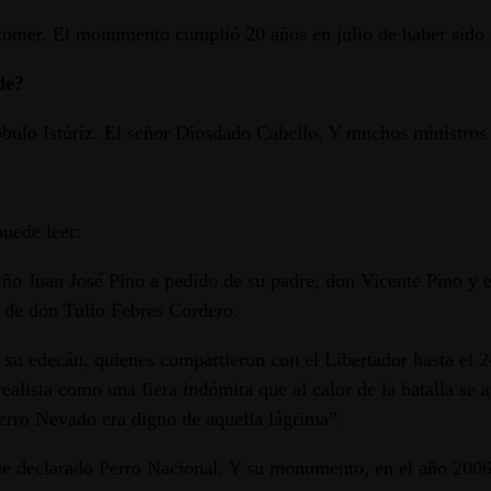
 comer. El monumento cumplió 20 años en julio de haber sido
de?
tóbulo Istúriz. El señor Diosdado Cabello. Y muchos ministros 
uede leer:
ño Juan José Pino a pedido de su padre, don Vicente Pino y 
a de don Tulio Febres Cordero.
y su edecán, quienes compartieron con el Libertador hasta el 
realista como una fiera indómita que al calor de la batalla se
rro Nevado era digno de aquella lágrima”.
e declarado Perro Nacional. Y su monumento, en el año 2006, 