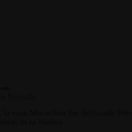
evado
rro Nevado
s, la raza Mucuchíes fue declarado Per
ltural de la Nación