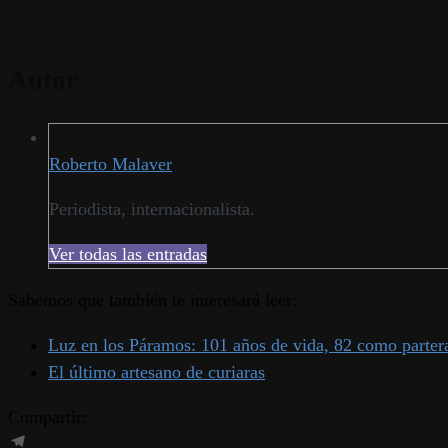
Autor
Roberto Malaver
Periodista, internacionalista.
Ver todas las entradas
Sabemos que también te interesará leer:
Luz en los Páramos: 101 años de vida, 82 como parter
El último artesano de curiaras
Compartir: