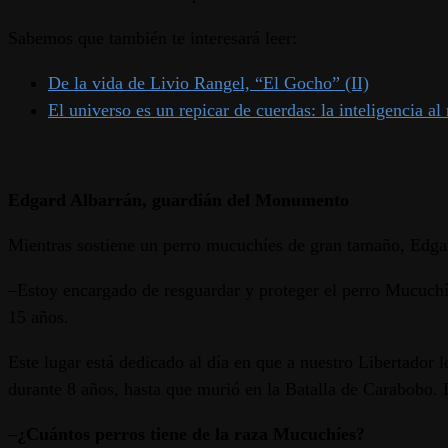
Sabemos que también te interesará leer:
De la vida de Livio Rangel, “El Gocho” (II)
El universo es un repicar de cuerdas: la inteligencia a
Edgard Albarrán, guardián del Monumento
Mientras sostiene un perro mucuchíes de gran tamaño, Edgar
–Estoy encargado de resguardar y proteger el perro Mucuchíe
15 años.
Este lugar está dedicado al día en que a nuestro Libertador
durante 8 años, hasta que murió en la Batalla de Carabobo.
–¿Cuántos perros tiene de la raza Mucuchíes?