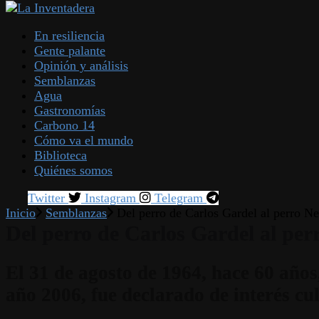
En resiliencia
Gente palante
Opinión y análisis
Semblanzas
Agua
Gastronomías
Carbono 14
Cómo va el mundo
Biblioteca
Quiénes somos
Twitter
Instagram
Telegram
Inicio
Semblanzas
Del perro de Carlos Gardel al perro N
Del perro de Carlos Gardel al pe
El 31 de agosto de 1964, hace 60 año
año 2006, fue declarado de interés cu