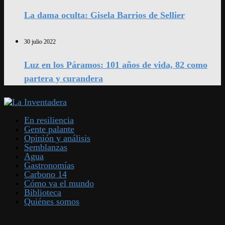
La dama oculta: Gisela Barrios de Sellier
30 julio 2022
Luz en los Páramos: 101 años de vida, 82 como
partera y curandera
En resiliencia
Gente palante
Opinión y análisis
Semblanzas
Agua
Gastronomías
Carbono 14
Cómo va el mundo
Biblioteca
Quiénes somos