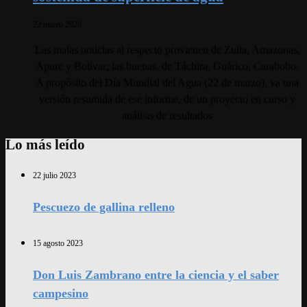
22 marzo 2026
Las malas noticias al respecto provienen de Zulia, Amazonas,
Apure y Bolívar; las buenas, de Táchira, Guárico, Carabobo.
A propósito del Día Mundial del Agua (22 de marzo), va una
versión resumida de ese informe, de un proyecto en curso y
análisis de resultados
Lo más leído
22 julio 2023
Pescuezo de gallina relleno
15 agosto 2023
Don Luis Zambrano entre la ciencia y el saber
campesino