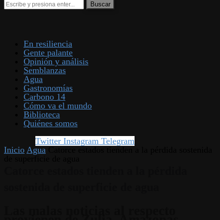
En resiliencia
Gente palante
Opinión y análisis
Semblanzas
Agua
Gastronomías
Carbono 14
Cómo va el mundo
Biblioteca
Quiénes somos
Twitter
Instagram
Telegram
Inicio
Agua
Catorce estados tienden a la pérdida sostenida
de superficie de agua
Catorce estados tienden a la pérdida
sostenida de superficie de agua
Las malas noticias al respecto
provienen de Zulia, Amazonas,