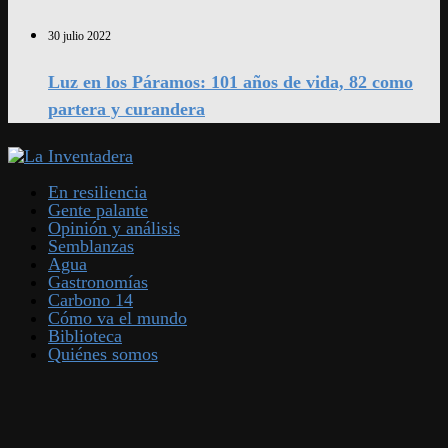
30 julio 2022
Luz en los Páramos: 101 años de vida, 82 como
partera y curandera
En resiliencia
Gente palante
Opinión y análisis
Semblanzas
Agua
Gastronomías
Carbono 14
Cómo va el mundo
Biblioteca
Quiénes somos