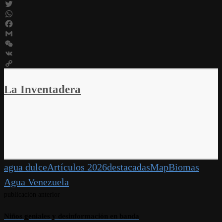
Telegram
Twitter
WhatsApp
Facebook
Gmail
WeChat
VK
Copy
Link
La Inventadera
agua dulce
Artículos 2026
destacadas
MapBiomas
Agua Venezuela
publicación anterior
Niños geniales y desinformación en banda