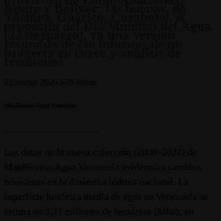
Apure y Bolívar; las buenas, de
Táchira, Guárico, Carabobo. A
propósito del Día Mundial del Agua
(22 de marzo), va una versión
resumida de ese informe, de un
proyecto en curso y análisis de
resultados
22 marzo 2026
676
vistos
MapBiomas Agua Venezuela
___________________
Los datos de la nueva colección (2000–2024) de
MapBiomas Agua Venezuela evidencian cambios
relevantes en la dinámica hídrica nacional. La
superficie histórica media de agua en Venezuela se
estima en 3,31 millones de hectáreas (Mha); en