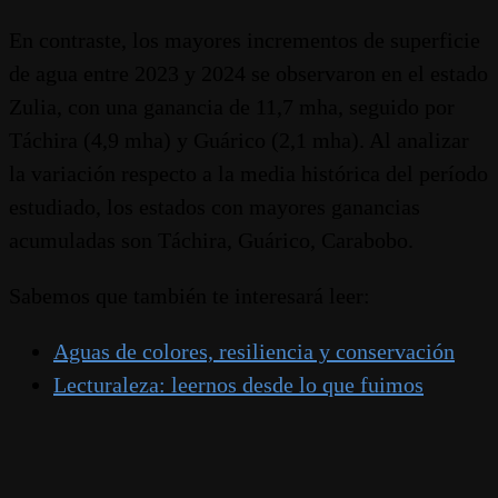
En contraste, los mayores incrementos de superficie
de agua entre 2023 y 2024 se observaron en el estado
Zulia, con una ganancia de 11,7 mha, seguido por
Táchira (4,9 mha) y Guárico (2,1 mha). Al analizar
la variación respecto a la media histórica del período
estudiado, los estados con mayores ganancias
acumuladas son Táchira, Guárico, Carabobo.
Sabemos que también te interesará leer:
Aguas de colores, resiliencia y conservación
Lecturaleza: leernos desde lo que fuimos