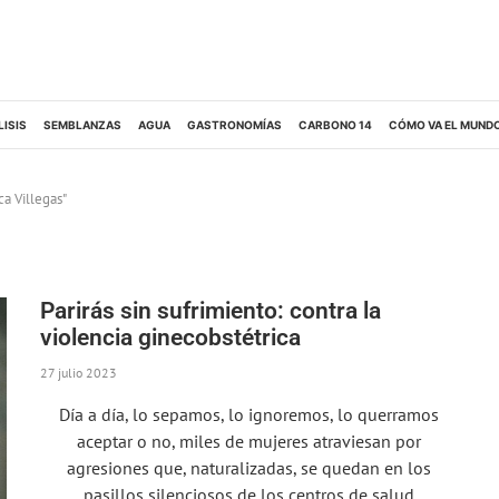
LISIS
SEMBLANZAS
AGUA
GASTRONOMÍAS
CARBONO 14
CÓMO VA EL MUND
ca Villegas"
Parirás sin sufrimiento: contra la
violencia ginecobstétrica
27 julio 2023
Día a día, lo sepamos, lo ignoremos, lo querramos
aceptar o no, miles de mujeres atraviesan por
agresiones que, naturalizadas, se quedan en los
pasillos silenciosos de los centros de salud