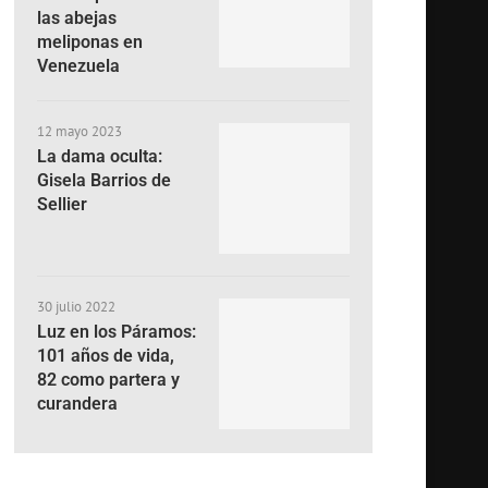
las abejas
meliponas en
Venezuela
12 mayo 2023
La dama oculta:
Gisela Barrios de
Sellier
30 julio 2022
Luz en los Páramos:
101 años de vida,
82 como partera y
curandera