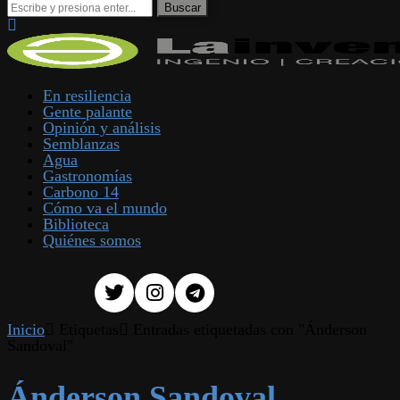
En resiliencia
Gente palante
Opinión y análisis
Semblanzas
Agua
Gastronomías
Carbono 14
Cómo va el mundo
Biblioteca
Quiénes somos
Inicio
Etiquetas
Entradas etiquetadas con "Ánderson
Sandoval"
Ánderson Sandoval