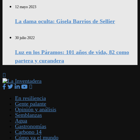
12 mayo 2023
La dama oculta: Gisela Barrios de Sellier
30 julio 2022
Luz en los Páramos: 101 años de vida, 82 como
partera y curandera
En resiliencia
Gente palante
Opinión y análisis
Semblanzas
Agua
Gastronomías
Carbono 14
Cómo va el mundo