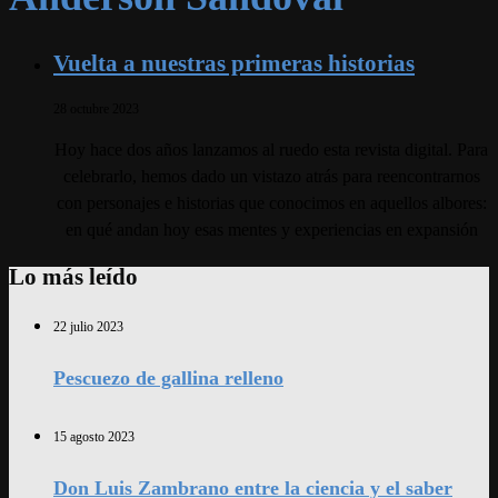
Vuelta a nuestras primeras historias
28 octubre 2023
Hoy hace dos años lanzamos al ruedo esta revista digital. Para
celebrarlo, hemos dado un vistazo atrás para reencontrarnos
con personajes e historias que conocimos en aquellos albores:
en qué andan hoy esas mentes y experiencias en expansión
Lo más leído
22 julio 2023
Pescuezo de gallina relleno
15 agosto 2023
Don Luis Zambrano entre la ciencia y el saber