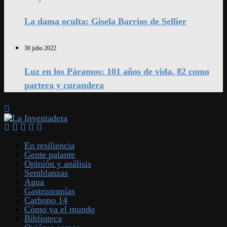
La dama oculta: Gisela Barrios de Sellier
30 julio 2022
Luz en los Páramos: 101 años de vida, 82 como
partera y curandera
En resiliencia
Gente palante
Opinión y análisis
Semblanzas
Agua
Gastronomías
Carbono 14
Cómo va el mundo
Biblioteca