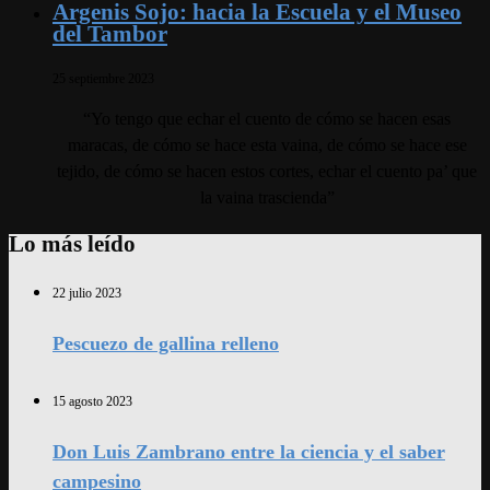
Argenis Sojo: hacia la Escuela y el Museo
del Tambor
25 septiembre 2023
“Yo tengo que echar el cuento de cómo se hacen esas
maracas, de cómo se hace esta vaina, de cómo se hace ese
tejido, de cómo se hacen estos cortes, echar el cuento pa’ que
la vaina trascienda”
Lo más leído
22 julio 2023
Pescuezo de gallina relleno
15 agosto 2023
Don Luis Zambrano entre la ciencia y el saber
campesino