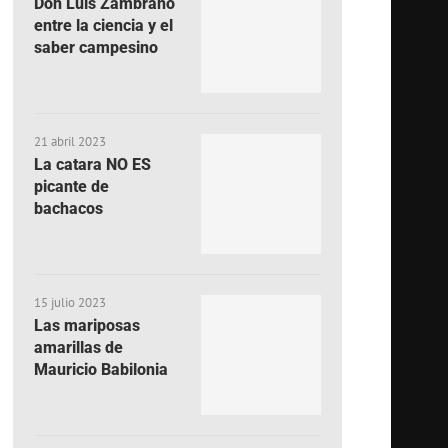
Don Luis Zambrano
entre la ciencia y el
saber campesino
21 abril 2023
La catara NO ES
picante de
bachacos
15 julio 2023
Las mariposas
amarillas de
Mauricio Babilonia