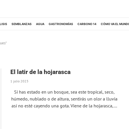
LISIS
SEMBLANZAS
AGUA
GASTRONOMÍAS
CARBONO 14
CÓMO VA EL MUND
ques"
El latir de la hojarasca
1 julio 2023
Si has estado en un bosque, sea este tropical, seco,
húmedo, nublado o de altura, sentirás un olor a lluvia
así no esté cayendo una gota. Viene de la hojarasca,…