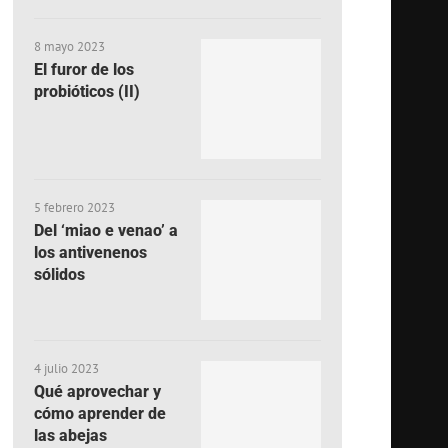
8 mayo 2023
El furor de los
probióticos (II)
5 febrero 2023
Del ‘miao e venao’ a
los antivenenos
sólidos
4 julio 2023
Qué aprovechar y
cómo aprender de
las abejas