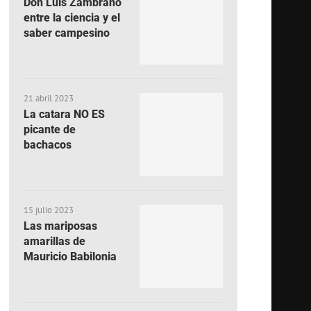
Don Luis Zambrano
entre la ciencia y el
saber campesino
21 abril 2023
La catara NO ES
picante de
bachacos
15 julio 2023
Las mariposas
amarillas de
Mauricio Babilonia