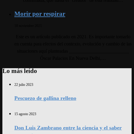
confirmada, que hasta el “creador” de esta realidad…
Morir por respirar
18 noviembre 2021
Este es un artículo publicado en 2021. Es importante tomarlo
en cuenta para efectos del contexto, evolución y cambio de las
situaciones aquí planteadas _________________________
Óscar Palacios En Nueva Delhi,…
Lo más leído
22 julio 2023
Pescuezo de gallina relleno
15 agosto 2023
Don Luis Zambrano entre la ciencia y el saber