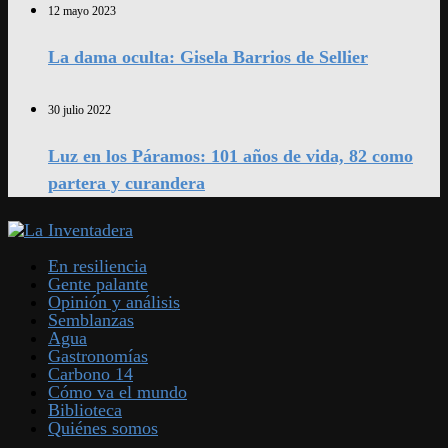
12 mayo 2023
La dama oculta: Gisela Barrios de Sellier
30 julio 2022
Luz en los Páramos: 101 años de vida, 82 como
partera y curandera
En resiliencia
Gente palante
Opinión y análisis
Semblanzas
Agua
Gastronomías
Carbono 14
Cómo va el mundo
Biblioteca
Quiénes somos