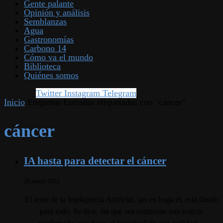
Gente palante
Opinión y análisis
Semblanzas
Agua
Gastronomías
Carbono 14
Cómo va el mundo
Biblioteca
Quiénes somos
Twitter
Instagram
Telegram
Inicio
Etiquetas
Entradas etiquetadas con "cáncer"
cáncer
IA hasta para detectar el cáncer
28 marzo 2023
El tema de la Inteligencia Artificial, tan en boga él, está dando
para todo. Se dice, sin que sea realmente una noticia