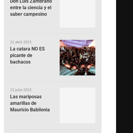
Don Luis Zambrano
entre la ciencia y el
saber campesino
21 abril 2023
La catara NO ES
picante de
bachacos
15 julio 2023
Las mariposas
amarillas de
Mauricio Babilonia