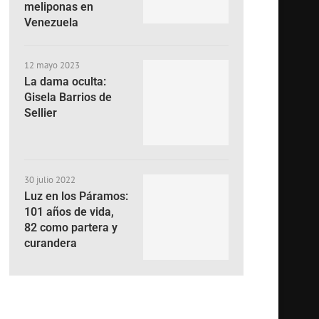
meliponas en
Venezuela
12 mayo 2023
La dama oculta:
Gisela Barrios de
Sellier
30 julio 2022
Luz en los Páramos:
101 años de vida,
82 como partera y
curandera