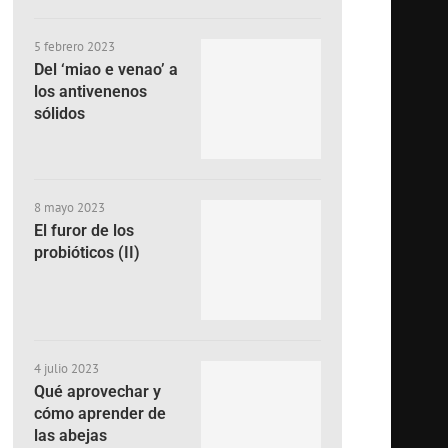
5 febrero 2023
Del ‘miao e venao’ a
los antivenenos
sólidos
8 mayo 2023
El furor de los
probióticos (II)
4 julio 2023
Qué aprovechar y
cómo aprender de
las abejas