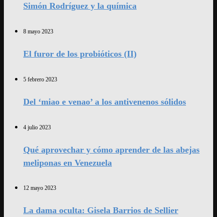
Simón Rodríguez y la química
8 mayo 2023
El furor de los probióticos (II)
5 febrero 2023
Del ‘miao e venao’ a los antivenenos sólidos
4 julio 2023
Qué aprovechar y cómo aprender de las abejas
meliponas en Venezuela
12 mayo 2023
La dama oculta: Gisela Barrios de Sellier