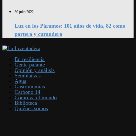
30 julio 2022
Luz en los Páramos: 101 años de vida, 82 como
partera y curandera
En resiliencia
Gente palante
Opinión y análisis
Semblanzas
Agua
Gastronomías
Carbono 14
Cómo va el mundo
Biblioteca
Quiénes somos