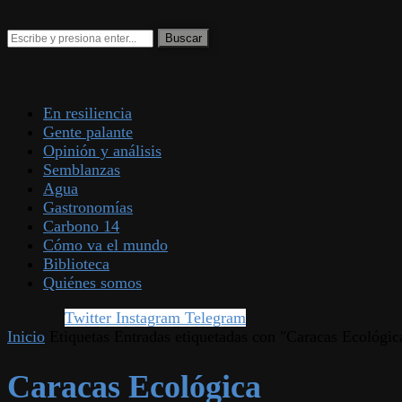
En resiliencia
Gente palante
Opinión y análisis
Semblanzas
Agua
Gastronomías
Carbono 14
Cómo va el mundo
Biblioteca
Quiénes somos
Twitter
Instagram
Telegram
Inicio
Etiquetas
Entradas etiquetadas con "Caracas Ecológic
Caracas Ecológica