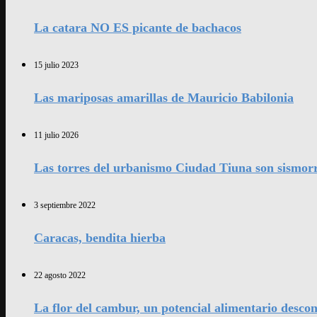
La catara NO ES picante de bachacos
15 julio 2023
Las mariposas amarillas de Mauricio Babilonia
11 julio 2026
Las torres del urbanismo Ciudad Tiuna son sismorr
3 septiembre 2022
Caracas, bendita hierba
22 agosto 2022
La flor del cambur, un potencial alimentario desco