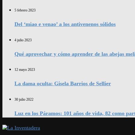
5 febrero 2023
Del ‘miao e venao’ a los antivenenos sólidos
4 julio 2023
Qué aprovechar y cómo aprender de las abejas mel
12 mayo 2023
La dama oculta: Gisela Barrios de Sellier
30 julio 2022
Luz en los Páramos: 101 años de vida, 82 como par