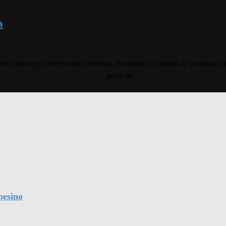
a
lo en cuenta para efectos del contexto, evolución y cambio de las sit
gente de…
pesino