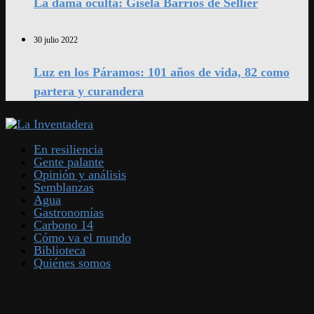
La dama oculta: Gisela Barrios de Sellier
30 julio 2022
Luz en los Páramos: 101 años de vida, 82 como
partera y curandera
En resiliencia
Gente palante
Opinión y análisis
Semblanzas
Agua
Gastronomías
Carbono 14
Cómo va el mundo
Biblioteca
Quiénes somos