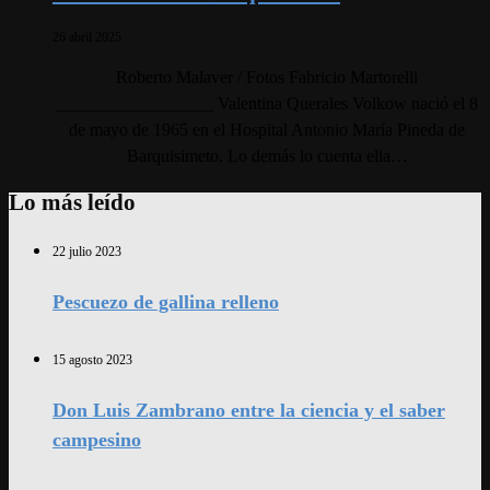
26 abril 2025
Roberto Malaver / Fotos Fabricio Martorelli
__________________ Valentina Querales Volkow nació el 8
de mayo de 1965 en el Hospital Antonio María Pineda de
Barquisimeto. Lo demás lo cuenta ella…
Lo más leído
22 julio 2023
Pescuezo de gallina relleno
15 agosto 2023
Don Luis Zambrano entre la ciencia y el saber
campesino