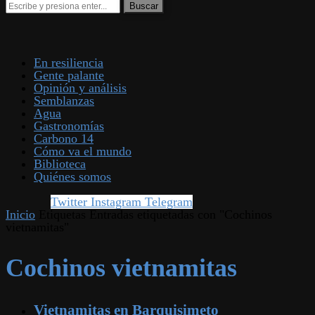
En resiliencia
Gente palante
Opinión y análisis
Semblanzas
Agua
Gastronomías
Carbono 14
Cómo va el mundo
Biblioteca
Quiénes somos
Twitter
Instagram
Telegram
Inicio
Etiquetas
Entradas etiquetadas con "Cochinos
vietnamitas"
Cochinos vietnamitas
Vietnamitas en Barquisimeto