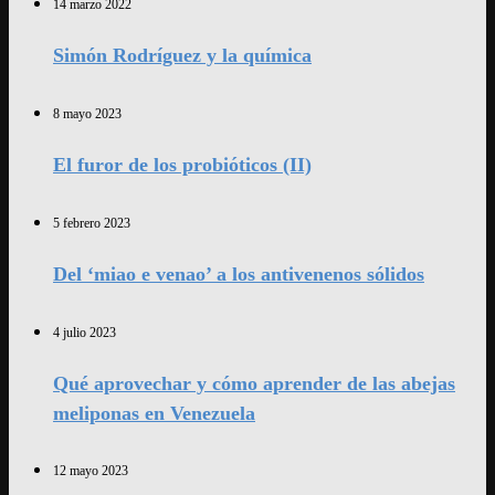
14 marzo 2022
Simón Rodríguez y la química
8 mayo 2023
El furor de los probióticos (II)
5 febrero 2023
Del ‘miao e venao’ a los antivenenos sólidos
4 julio 2023
Qué aprovechar y cómo aprender de las abejas
meliponas en Venezuela
12 mayo 2023