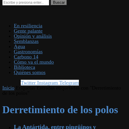
En resiliencia
Gente palante
Opinión y análisis
Semblanzas
Agua
Gastronomías
Carbono 14
Cómo va el mundo
Biblioteca
Quiénes somos
Twitter
Instagram
Telegram
Inicio
Etiquetas
Entradas etiquetadas con "Derretimiento
de los polos"
Derretimiento de los polos
La Antártida, entre pingüinos y