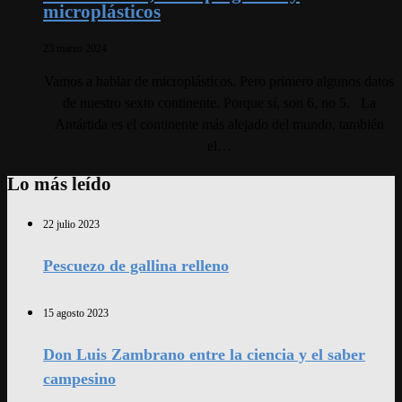
microplásticos
23 marzo 2024
Vamos a hablar de microplásticos. Pero primero algunos datos
de nuestro sexto continente. Porque sí, son 6, no 5. La
Antártida es el continente más alejado del mundo, también
el…
Lo más leído
22 julio 2023
Pescuezo de gallina relleno
15 agosto 2023
Don Luis Zambrano entre la ciencia y el saber
campesino