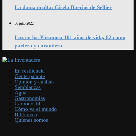
La dama oculta: Gisela Barrios de Sellier
30 julio 2022
Luz en los Páramos: 101 años de vida, 82 como
partera y curandera
En resiliencia
Gente palante
Opinión y análisis
Semblanzas
Agua
Gastronomías
Carbono 14
Cómo va el mundo
Biblioteca
Quiénes somos