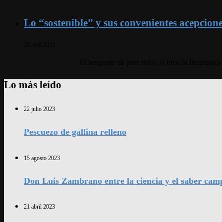
Lo “sostenible” y sus convenientes acepcion
20 abril 2023
El lenguaje da para todo; si bien la lingüíst
Lo más leído
22 julio 2023
Pescuezo de gallina relleno
15 agosto 2023
Don Luis Zambrano entre la ciencia y el saber cam
21 abril 2023