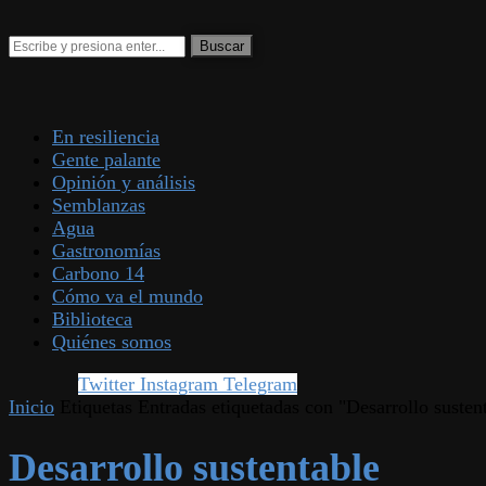
En resiliencia
Gente palante
Opinión y análisis
Semblanzas
Agua
Gastronomías
Carbono 14
Cómo va el mundo
Biblioteca
Quiénes somos
Twitter
Instagram
Telegram
Inicio
Etiquetas
Entradas etiquetadas con "Desarrollo susten
Desarrollo sustentable