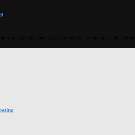
es
ica no es una ciencia exacta, por su cualidad de “evolucionar”, de cambi
pesino