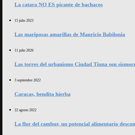
La catara NO ES picante de bachacos
15 julio 2023
Las mariposas amarillas de Mauricio Babilonia
11 julio 2026
Las torres del urbanismo Ciudad Tiuna son sismorr
3 septiembre 2022
Caracas, bendita hierba
22 agosto 2022
La flor del cambur, un potencial alimentario desco