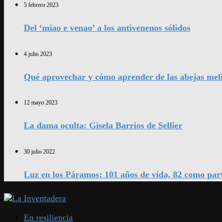
5 febrero 2023
Del ‘miao e venao’ a los antivenenos sólidos
4 julio 2023
Qué aprovechar y cómo aprender de las abejas mel
12 mayo 2023
La dama oculta: Gisela Barrios de Sellier
30 julio 2022
Luz en los Páramos: 101 años de vida, 82 como par
En resiliencia