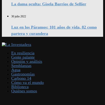
La dama oculta: Gisela Barrios de Sellier
30 julio 2022
Luz en los Páramos: 101 años de vida, 82 como
partera y curandera
En resiliencia
Gente palante
Opinión y análisis
Semblanzas
Agua
Gastronomías
Carbono 14
Cómo va el mundo
Biblioteca
Quiénes somos