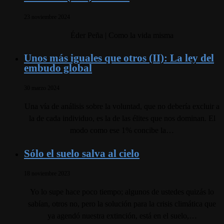
23 noviembre 2024
Éder Peña | Como la vida misma
Unos más iguales que otros (II): La ley del
embudo global
30 marzo 2024
Una vía de análisis sobre la voluntad, que no debería excluir a
la de cada individuo, es la de las élites que nos dominan. El
modo como ese 1% concibe la…
Sólo el suelo salva al cielo
18 noviembre 2023
Yo lo supe hace poco tiempo; algunos de ustedes quizás lo
sabían, otros no, pero la solución para la crisis climática que
ya agendó nuestra extinción, está en el suelo,…