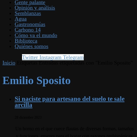
Gente palante
Opinión y análisis
Semblanzas
Agua
Gastronomías
Carbono 14
Cómo va el mundo
Biblioteca
Quiénes somos
Twitter
Instagram
Telegram
Inicio
Etiquetas
Entradas etiquetadas con "Emilio Sposito"
Emilio Sposito
Si naciste para artesano del suelo te sale
arcilla
28 diciembre 2023
Un horno en el que cuece flautas de diversas formas, tamaños
y funciones, enseres para el hogar con razones prehispánicas,