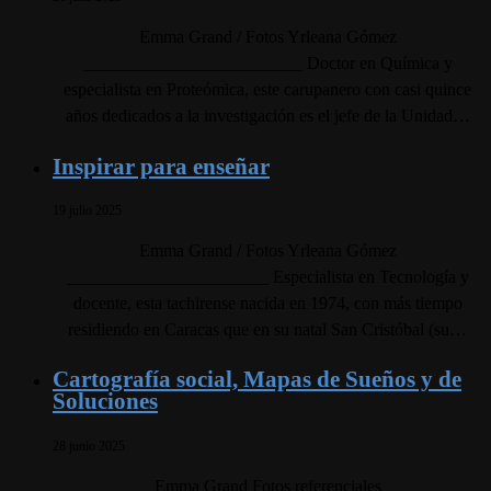
Emma Grand / Fotos Yrleana Gómez
_________________________ Doctor en Química y
especialista en Proteómica, este carupanero con casi quince
años dedicados a la investigación es el jefe de la Unidad…
Inspirar para enseñar
19 julio 2025
Emma Grand / Fotos Yrleana Gómez
_______________________ Especialista en Tecnología y
docente, esta tachirense nacida en 1974, con más tiempo
residiendo en Caracas que en su natal San Cristóbal (su…
Cartografía social, Mapas de Sueños y de
Soluciones
28 junio 2025
Emma Grand Fotos referenciales