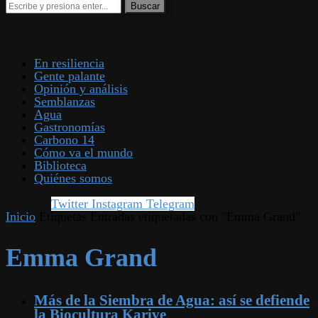
En resiliencia
Gente palante
Opinión y análisis
Semblanzas
Agua
Gastronomías
Carbono 14
Cómo va el mundo
Biblioteca
Quiénes somos
Twitter
Instagram
Telegram
Inicio
Etiquetas
Entradas etiquetadas con "Emma Grand"
Emma Grand
Más de la Siembra de Agua: así se defiende
la Biocultura Karive