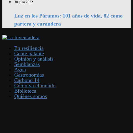
30 julio 2022
Luz en los Páramos: 101 años de vida, 82 como
partera y curandera
En resiliencia
Gente palante
Opinión y análisis
Semblanzas
Agua
Gastronomías
Carbono 14
Cómo va el mundo
Biblioteca
Quiénes somos