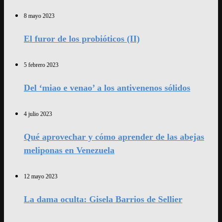
8 mayo 2023
El furor de los probióticos (II)
5 febrero 2023
Del ‘miao e venao’ a los antivenenos sólidos
4 julio 2023
Qué aprovechar y cómo aprender de las abejas
meliponas en Venezuela
12 mayo 2023
La dama oculta: Gisela Barrios de Sellier