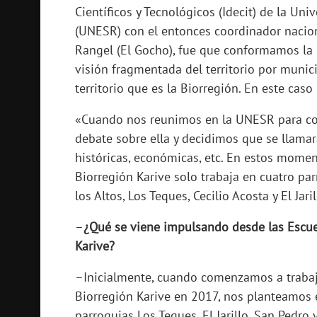
Científicos y Tecnológicos (Idecit) de la U
(UNESR) con el entonces coordinador naciona
Rangel (El Gocho), fue que conformamos la B
visión fragmentada del territorio por munici
territorio que es la Biorregión. En este cas
«Cuando nos reunimos en la UNESR para con
debate sobre ella y decidimos que se llamara 
históricas, económicas, etc. En estos mome
Biorregión Karive solo trabaja en cuatro pa
los Altos, Los Teques, Cecilio Acosta y El Jaril
–
¿Qué se viene impulsando desde las Escu
Karive?
–Inicialmente, cuando comenzamos a traba
Biorregión Karive en 2017, nos planteamos e
parroquias Los Teques, El Jarillo, San Pedro 