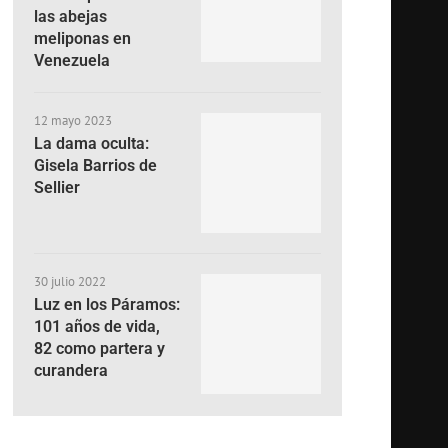
las abejas
meliponas en
Venezuela
12 mayo 2023
La dama oculta:
Gisela Barrios de
Sellier
30 julio 2022
Luz en los Páramos:
101 años de vida,
82 como partera y
curandera