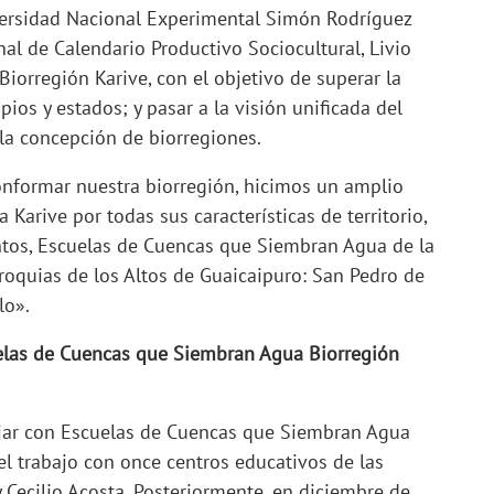
niversidad Nacional Experimental Simón Rodríguez
l de Calendario Productivo Sociocultural, Livio
iorregión Karive, con el objetivo de superar la
pios y estados; y pasar a la visión unificada del
o la concepción de biorregiones.
formar nuestra biorregión, hicimos un amplio
Karive por todas sus características de territorio,
ntos, Escuelas de Cuencas que Siembran Agua de la
rroquias de los Altos de Guaicaipuro: San Pedro de
lo».
elas de Cuencas que Siembran Agua Biorregión
jar con Escuelas de Cuencas que Siembran Agua
l trabajo con once centros educativos de las
y Cecilio Acosta. Posteriormente, en diciembre de