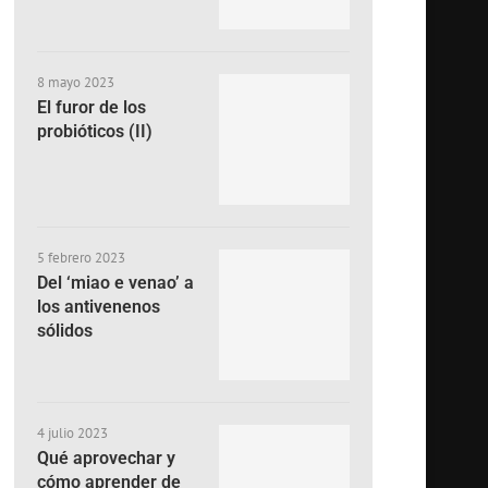
8 mayo 2023
El furor de los
probióticos (II)
5 febrero 2023
Del ‘miao e venao’ a
los antivenenos
sólidos
4 julio 2023
Qué aprovechar y
cómo aprender de