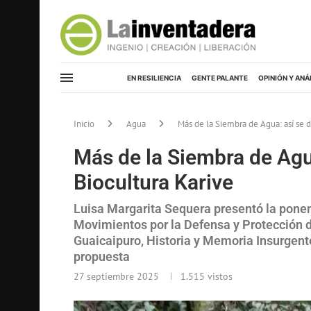
EN RESILIENCIA
GENTE PALANTE
OPINIÓN Y ANÁ
Inicio
Agua
Más de la Siembra de Agua: así se d
Más de la Siembra de Agua
Biocultura Karive
Luisa Margarita Sequera presentó la ponen
Movimientos por la Defensa y Protección d
Guaicaipuro, Historia y Memoria Insurgent
propuesta
27 septiembre 2025
1.515
vistos