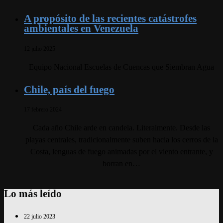
A propósito de las recientes catástrofes
ambientales en Venezuela
12 julio 2025
Equipo Nacional Escuelas de Cuencas que Siembran Agua
Chile, país del fuego
17 febrero 2024
Cada año Chile arde en candela. Literalmente. Desde las
playas centrales, tradicionalmente suben hacia los cerros de la
Costa, lenguas de fuego animadas por el viento entrante, y
borran en…
Lo más leído
22 julio 2023